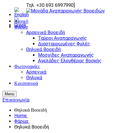
Τηλ. +30 693 6997990
]
Αρχική
Φάρμα
Αρσενικά Βοοειδή
Ταύροι Αναπαραγωγής
Διασταυρωμένες Φυλές
Θηλυκά Βοοειδή
Μοσχίδες Αναπαραγωγής
Αγελάδες Ελευθέρας Βοσκής
Φωτογραφίες
Αρσενικά
Θηλυκά
Κρεαταγορά
Menu
Επικοινωνία
Θηλυκά Βοοειδή
Home
Φάρμα
Θηλυκά Βοοειδή