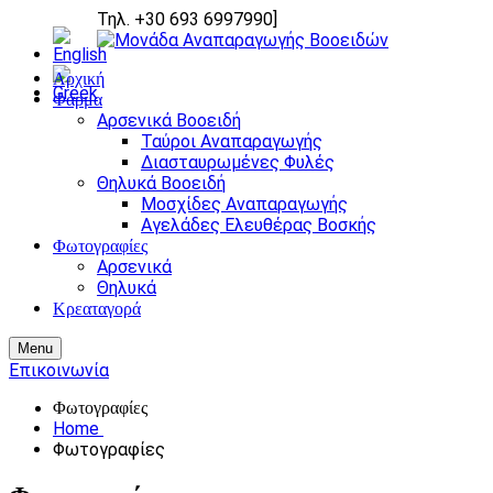
Τηλ. +30 693 6997990
]
Αρχική
Φάρμα
Αρσενικά Βοοειδή
Ταύροι Αναπαραγωγής
Διασταυρωμένες Φυλές
Θηλυκά Βοοειδή
Μοσχίδες Αναπαραγωγής
Αγελάδες Ελευθέρας Βοσκής
Φωτογραφίες
Αρσενικά
Θηλυκά
Κρεαταγορά
Menu
Επικοινωνία
Φωτογραφίες
Home
Φωτογραφίες