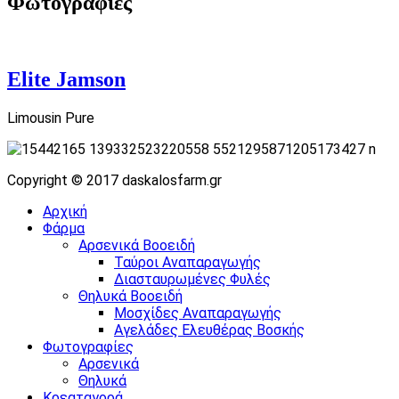
Φωτογραφίες
Elite Jamson
Limousin Pure
Copyright © 2017 daskalosfarm.gr
Αρχική
Φάρμα
Αρσενικά Βοοειδή
Ταύροι Αναπαραγωγής
Διασταυρωμένες Φυλές
Θηλυκά Βοοειδή
Μοσχίδες Αναπαραγωγής
Αγελάδες Ελευθέρας Βοσκής
Φωτογραφίες
Αρσενικά
Θηλυκά
Κρεαταγορά