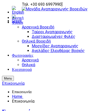
Τηλ. +30 693 6997990
]
Αρχική
Φάρμα
Αρσενικά Βοοειδή
Ταύροι Αναπαραγωγής
Διασταυρωμένες Φυλές
Θηλυκά Βοοειδή
Μοσχίδες Αναπαραγωγής
Αγελάδες Ελευθέρας Βοσκής
Φωτογραφίες
Αρσενικά
Θηλυκά
Κρεαταγορά
Menu
Επικοινωνία
Επικοινωνία
Home
Επικοινωνία