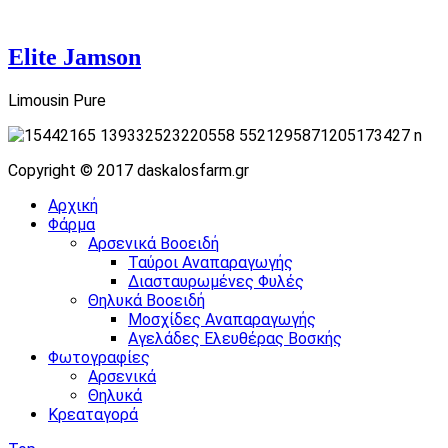
Elite Jamson
Limousin Pure
Copyright © 2017 daskalosfarm.gr
Αρχική
Φάρμα
Αρσενικά Βοοειδή
Ταύροι Αναπαραγωγής
Διασταυρωμένες Φυλές
Θηλυκά Βοοειδή
Μοσχίδες Αναπαραγωγής
Αγελάδες Ελευθέρας Βοσκής
Φωτογραφίες
Αρσενικά
Θηλυκά
Κρεαταγορά