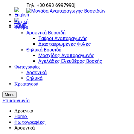
Τηλ. +30 693 6997990
]
Αρχική
Φάρμα
Αρσενικά Βοοειδή
Ταύροι Αναπαραγωγής
Διασταυρωμένες Φυλές
Θηλυκά Βοοειδή
Μοσχίδες Αναπαραγωγής
Αγελάδες Ελευθέρας Βοσκής
Φωτογραφίες
Αρσενικά
Θηλυκά
Κρεαταγορά
Menu
Επικοινωνία
Αρσενικά
Home
Φωτογραφίες
Αρσενικά