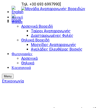
Τηλ. +30 693 6997990
]
Αρχική
Φάρμα
Αρσενικά Βοοειδή
Ταύροι Αναπαραγωγής
Διασταυρωμένες Φυλές
Θηλυκά Βοοειδή
Μοσχίδες Αναπαραγωγής
Αγελάδες Ελευθέρας Βοσκής
Φωτογραφίες
Αρσενικά
Θηλυκά
Κρεαταγορά
Menu
Επικοινωνία