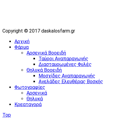
Copyright © 2017 daskalosfarm.gr
Αρχική
Φάρμα
Αρσενικά Βοοειδή
Ταύροι Αναπαραγωγής
Διασταυρωμένες Φυλές
Θηλυκά Βοοειδή
Μοσχίδες Αναπαραγωγής
Αγελάδες Ελευθέρας Βοσκής
Φωτογραφίες
Αρσενικά
Θηλυκά
Κρεαταγορά
Top